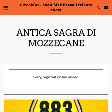
CircoMax - 883 & Max Pezzali tribute
show
ANTICA SAGRA DI
MOZZECANE
Sorry, registration has ended.